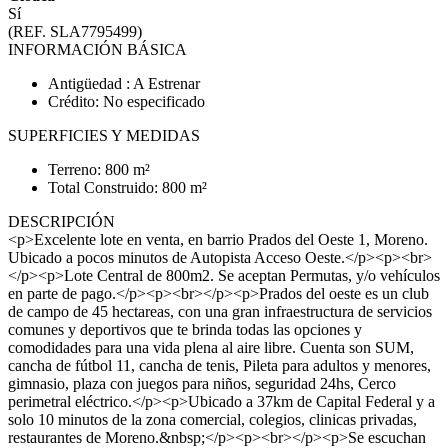
Sí
(REF. SLA7795499)
INFORMACIÓN BÁSICA
Antigüedad : A Estrenar
Crédito: No especificado
SUPERFICIES Y MEDIDAS
Terreno: 800 m²
Total Construido: 800 m²
DESCRIPCIÓN
<p>Excelente lote en venta, en barrio Prados del Oeste 1, Moreno.
Ubicado a pocos minutos de Autopista Acceso Oeste.</p><p><br>
</p><p>Lote Central de 800m2. Se aceptan Permutas, y/o vehículos
en parte de pago.</p><p><br></p><p>Prados del oeste es un club
de campo de 45 hectareas, con una gran infraestructura de servicios
comunes y deportivos que te brinda todas las opciones y
comodidades para una vida plena al aire libre. Cuenta son SUM,
cancha de fútbol 11, cancha de tenis, Pileta para adultos y menores,
gimnasio, plaza con juegos para niños, seguridad 24hs, Cerco
perimetral eléctrico.</p><p>Ubicado a 37km de Capital Federal y a
solo 10 minutos de la zona comercial, colegios, clinicas privadas,
restaurantes de Moreno.&nbsp;</p><p><br></p><p>Se escuchan