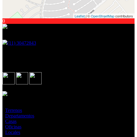
Leaflet
| ©
OpenStreetMap
contributors
0
Encontranos en
(11) 30472843
Martin Fierro 2921, Ituzaingo - GBA
Seguinos en
Asociados con
¿Qué estás buscando?
·
Terrenos
·
Departamentos
·
Casas
·
Oficinas
·
Locales