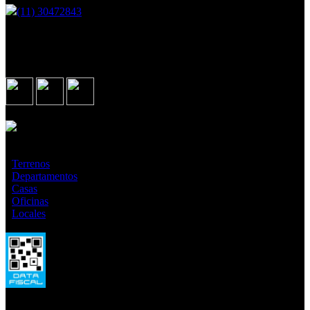
(11) 30472843
Martin Fierro 2921, Ituzaingo - GBA
Seguinos en
Asociados con
¿Qué estás buscando?
·
Terrenos
·
Departamentos
·
Casas
·
Oficinas
·
Locales
Todas las medidas enunciadas son meramente orientativas, las
medidas exactas serán las que se expresen en el respectivo título de