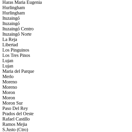
Haras Maria Eugenia
Hurlingham
Hurlingham
Ituzaingó
Ituzaingó
Ituzaingó Centro
Ituzaingó Norte
La Reja
Libertad
Los Pinguinos
Los Tres Pinos
Lujan
Lujan
Maria del Parque
Merlo
Moreno
Moreno
Moron
Moron
Moron Sur
Paso Del Rey
Prados del Oeste
Rafael Castillo
Ramos Mejia
S.Justo (Ctro)