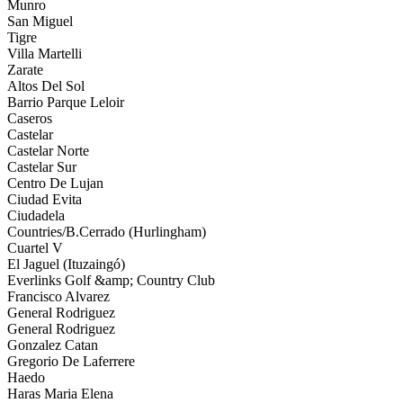
Munro
San Miguel
Tigre
Villa Martelli
Zarate
Altos Del Sol
Barrio Parque Leloir
Caseros
Castelar
Castelar Norte
Castelar Sur
Centro De Lujan
Ciudad Evita
Ciudadela
Countries/B.Cerrado (Hurlingham)
Cuartel V
El Jaguel (Ituzaingó)
Everlinks Golf &amp; Country Club
Francisco Alvarez
General Rodriguez
General Rodriguez
Gonzalez Catan
Gregorio De Laferrere
Haedo
Haras Maria Elena