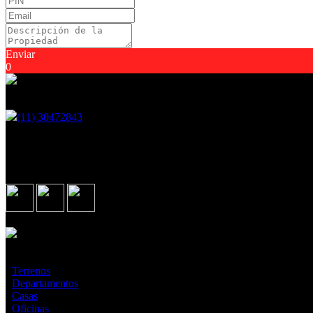
Enviar
0
Encontranos en
(11) 30472843
Martin Fierro 2921, Ituzaingo - GBA
Seguinos en
Asociados con
¿Qué estás buscando?
·
Terrenos
·
Departamentos
·
Casas
·
Oficinas