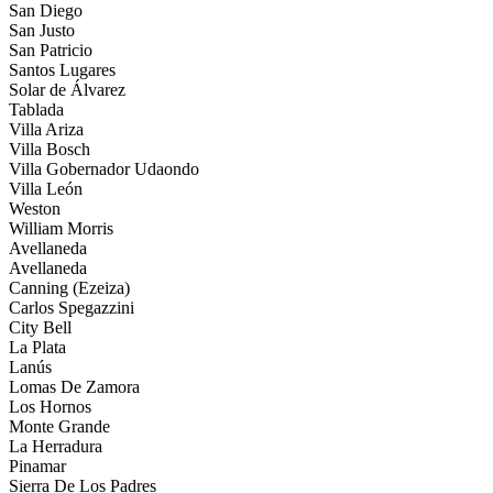
San Diego
San Justo
San Patricio
Santos Lugares
Solar de Álvarez
Tablada
Villa Ariza
Villa Bosch
Villa Gobernador Udaondo
Villa León
Weston
William Morris
Avellaneda
Avellaneda
Canning (Ezeiza)
Carlos Spegazzini
City Bell
La Plata
Lanús
Lomas De Zamora
Los Hornos
Monte Grande
La Herradura
Pinamar
Sierra De Los Padres