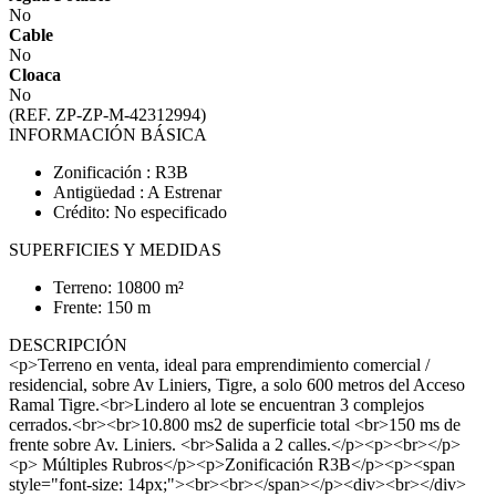
No
Cable
No
Cloaca
No
(REF. ZP-ZP-M-42312994)
INFORMACIÓN BÁSICA
Zonificación : R3B
Antigüedad : A Estrenar
Crédito: No especificado
SUPERFICIES Y MEDIDAS
Terreno: 10800 m²
Frente: 150 m
DESCRIPCIÓN
<p>Terreno en venta, ideal para emprendimiento comercial /
residencial, sobre Av Liniers, Tigre, a solo 600 metros del Acceso
Ramal Tigre.<br>Lindero al lote se encuentran 3 complejos
cerrados.<br><br>10.800 ms2 de superficie total <br>150 ms de
frente sobre Av. Liniers. <br>Salida a 2 calles.</p><p><br></p>
<p> Múltiples Rubros</p><p>Zonificación R3B</p><p><span
style="font-size: 14px;"><br><br></span></p><div><br></div>