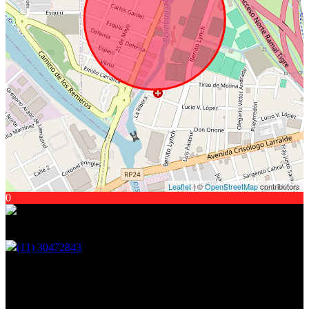
Leaflet
| ©
OpenStreetMap
contributors
0
Encontranos en
(11) 30472843
Martin Fierro 2921, Ituzaingo - GBA
Seguinos en