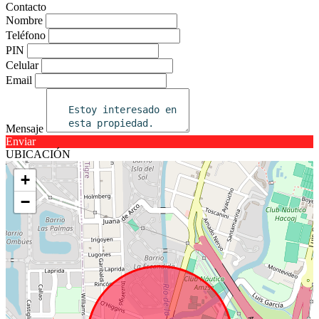
Contacto
Nombre
Teléfono
PIN
Celular
Email
Mensaje
Enviar
UBICACIÓN
+
−