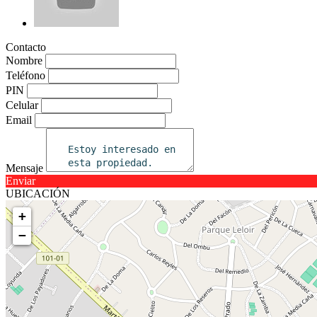
Contacto
Nombre
Teléfono
PIN
Celular
Email
Mensaje
Enviar
UBICACIÓN
+
−