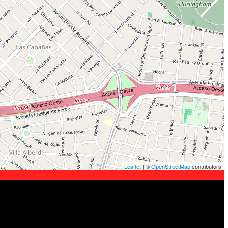
Leaflet
| ©
OpenStreetMap
contributors