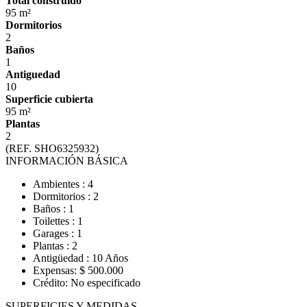
Total construido
95 m²
Dormitorios
2
Baños
1
Antiguedad
10
Superficie cubierta
95 m²
Plantas
2
(REF. SHO6325932)
INFORMACIÓN BÁSICA
Ambientes : 4
Dormitorios : 2
Baños : 1
Toilettes : 1
Garages : 1
Plantas : 2
Antigüedad : 10 Años
Expensas: $ 500.000
Crédito: No especificado
SUPERFICIES Y MEDIDAS