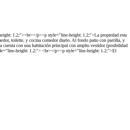
height: 1.2;"><br></p><p style="line-height: 1.2;">La propiedad esta
or, toilette, y cocina comedor diario. Al fondo patio con parrilla, y
 cuenta con una habitación principal con amplio vestidor (posibilidad
yle="line-height: 1.2;"> <br></p><p style="line-height: 1.2;">El