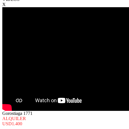
X
Gorostiaga 1771
ALQUILER
USD1.400