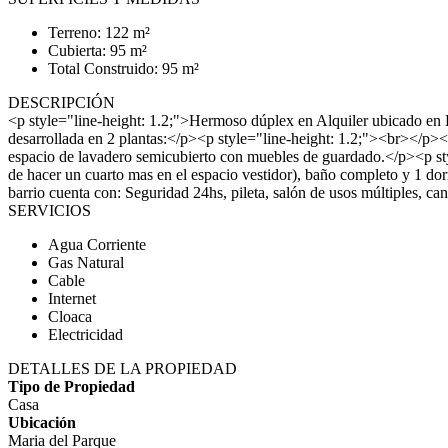
Terreno: 122 m²
Cubierta: 95 m²
Total Construido: 95 m²
DESCRIPCIÓN
<p style="line-height: 1.2;">Hermoso dúplex en Alquiler ubicado en B
desarrollada en 2 plantas:</p><p style="line-height: 1.2;"><br></p><p 
espacio de lavadero semicubierto con muebles de guardado.</p><p styl
de hacer un cuarto mas en el espacio vestidor), baño completo y 1 dor
barrio cuenta con: Seguridad 24hs, pileta, salón de usos múltiples, c
SERVICIOS
Agua Corriente
Gas Natural
Cable
Internet
Cloaca
Electricidad
DETALLES DE LA PROPIEDAD
Tipo de Propiedad
Casa
Ubicación
Maria del Parque