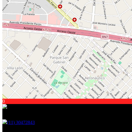
0
Encontranos en
(11) 30472843
Martin Fierro 2921, Ituzaingo - GBA