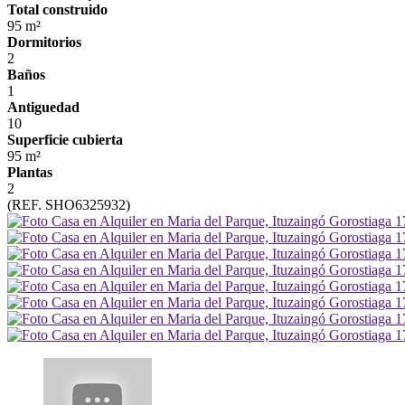
Total construido
95 m²
Dormitorios
2
Baños
1
Antiguedad
10
Superficie cubierta
95 m²
Plantas
2
(REF. SHO6325932)