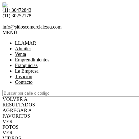
(11) 30472843
(11) 30252178
|
info@sitioscomercialessa.com
MENÚ
LLAMAR
Alquiler
Venta
Emprendimientos
Franquicias
La Empresa
Tasación
Contacto
VOLVER A
RESULTADOS
AGREGAR A
FAVORITOS
VER
FOTOS
VER
VIDEOS