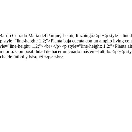
arrio Cerrado Maria del Parque, Leloir, Ituzaingó.</p><p style="line-
style="line-height: 1.2;">Planta baja cuenta con un amplio living comed
e="line-height: 1.2;"><br></p><p style="line-height: 1.2;">Planta alta
mitorio. Con posibilidad de hacer un cuarto más en el altillo.</p><p st
ancha de futbol y básquet.</p> <br>