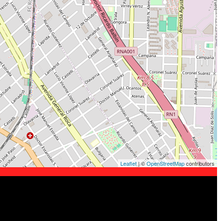
Leaflet
| ©
OpenStreetMap
contributors