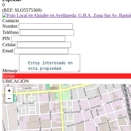
0
(REF. SLO5575369)
Contacto
Nombre
Teléfono
PIN
Celular
Email
Mensaje
Enviar
UBICACIÓN
+
−