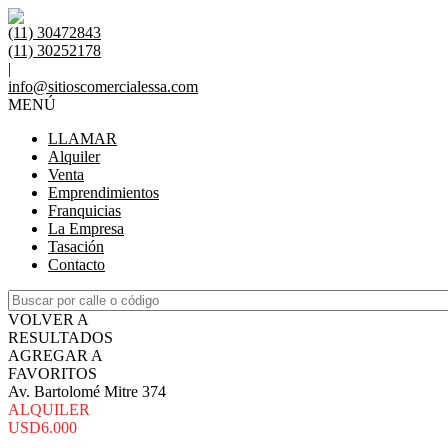
(11) 30472843
(11) 30252178
|
info@sitioscomercialessa.com
MENÚ
LLAMAR
Alquiler
Venta
Emprendimientos
Franquicias
La Empresa
Tasación
Contacto
VOLVER A
RESULTADOS
AGREGAR A
FAVORITOS
Av. Bartolomé Mitre 374
ALQUILER
USD6.000