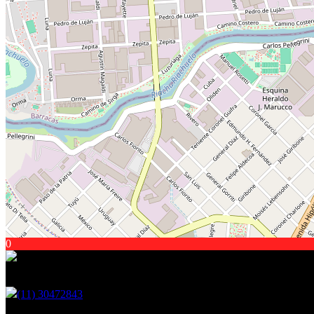
0
Encontranos en
(11) 30472843
Martin Fierro 2921, Ituzaingo - GBA