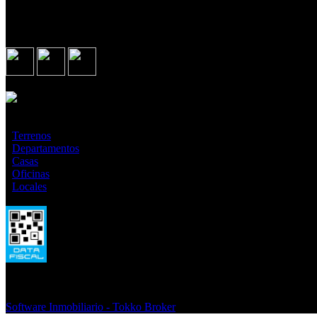
Seguinos en
Asociados con
¿Qué estás buscando?
·
Terrenos
·
Departamentos
·
Casas
·
Oficinas
·
Locales
Todas las medidas enunciadas son meramente orientativas, las medidas
ilustrativos y no contractuales. Los precios enunciados son meramente 
© 2026 Sitios Comerciales.
Software Inmobiliario - Tokko Broker