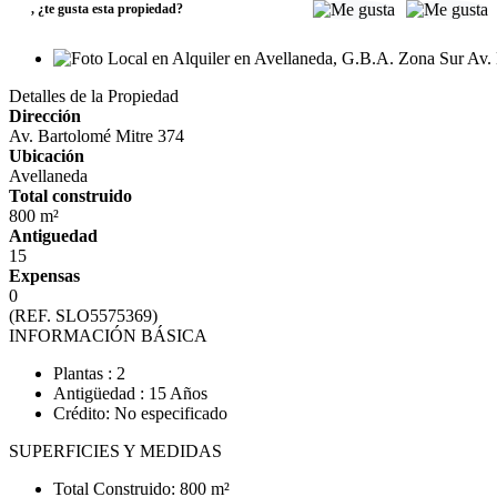
,
¿te gusta esta propiedad?
Detalles de la Propiedad
Dirección
Av. Bartolomé Mitre 374
Ubicación
Avellaneda
Total construido
800 m²
Antiguedad
15
Expensas
0
(REF. SLO5575369)
INFORMACIÓN BÁSICA
Plantas : 2
Antigüedad : 15 Años
Crédito: No especificado
SUPERFICIES Y MEDIDAS
Total Construido: 800 m²