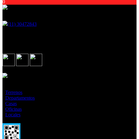
0
Encontranos en
(11) 30472843
Martin Fierro 2921, Ituzaingo - GBA
Seguinos en
Asociados con
¿Qué estás buscando?
·
Terrenos
·
Departamentos
·
Casas
·
Oficinas
·
Locales