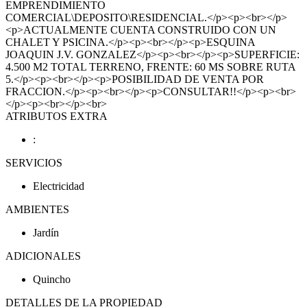
EMPRENDIMIENTO
COMERCIAL\DEPOSITO\RESIDENCIAL.</p><p><br></p>
<p>ACTUALMENTE CUENTA CONSTRUIDO CON UN
CHALET Y PSICINA.</p><p><br></p><p>ESQUINA
JOAQUIN J.V. GONZALEZ</p><p><br></p><p>SUPERFICIE:
4.500 M2 TOTAL TERRENO, FRENTE: 60 MS SOBRE RUTA
5.</p><p><br></p><p>POSIBILIDAD DE VENTA POR
FRACCION.</p><p><br></p><p>CONSULTAR!!</p><p><br>
</p><p><br></p><br>
ATRIBUTOS EXTRA
:
SERVICIOS
Electricidad
AMBIENTES
Jardín
ADICIONALES
Quincho
DETALLES DE LA PROPIEDAD