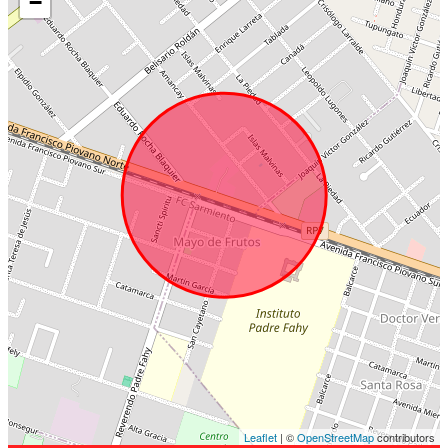
−
Leaflet
| ©
OpenStreetMap
contributors