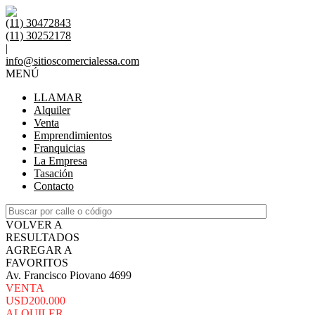
(11) 30472843
(11) 30252178
|
info@sitioscomercialessa.com
MENÚ
LLAMAR
Alquiler
Venta
Emprendimientos
Franquicias
La Empresa
Tasación
Contacto
VOLVER A
RESULTADOS
AGREGAR A
FAVORITOS
Av. Francisco Piovano 4699
VENTA
USD200.000
ALQUILER